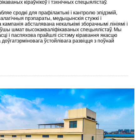
ікаваных кіраўнікоў і тэхнічных спецыялістаў.
ляе сродкі для прафілактыкі і кантролю эпідэмій,
ралагічныя прэпараты, медыцынскія стужкі і
ампанія абсталявана некалькімі зборачнымі лініямі і
аўшы шмат высокакваліфікаваных спецыялістаў. Мы
сці і паспяхова прайшлі сістэму кіравання якасцю
 доўгатэрміновага ўстойлівага развіцця з поўнай