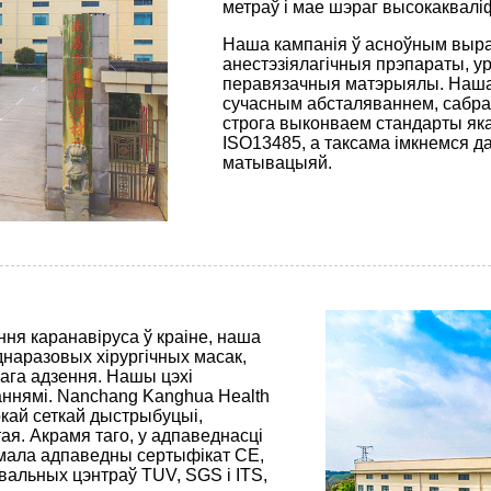
метраў і мае шэраг высокакваліф
Наша кампанія ў асноўным выраб
анестэзіялагічныя прэпараты, у
перавязачныя матэрыялы. Наша к
сучасным абсталяваннем, сабр
строга выконваем стандарты яка
ISO13485, а таксама імкнемся да
матывацыяй.
ня каранавіруса ў краіне, наша
днаразовых хірургічных масак,
нага адзення. Нашы цэхі
аннямі. Nanchang Kanghua Health
окай сеткай дыстрыбуцыі,
тая. Акрамя таго, у адпаведнасці
ымала адпаведны сертыфікат CE,
альных цэнтраў TUV, SGS і ITS,