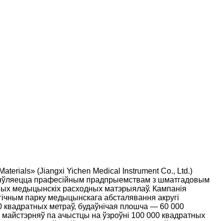
erials» (Jiangxi Yichen Medical Instrument Co., Ltd.)
 з'яўляецца прафесійным прадпрыемствам з шматгадовым
ых медыцынскіх расходных матэрыялаў. Кампанія
гічным парку медыцынскага абсталявання акругі
0 квадратных метраў, будаўнічая плошча — 60 000
і майстэрняў па ачыстцы на ўзроўні 100 000 квадратных