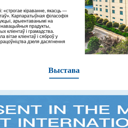
: «строгае кіраванне, якасць —
нтаў». Карпаратыўная філасофія
укцыі, арыентаванымі на
інавацыйныя прадукты,
ых кліентаў і грамадства.
а вітае кліентаў і сяброў у
працоўніцтва дзеля дасягнення
Выстава