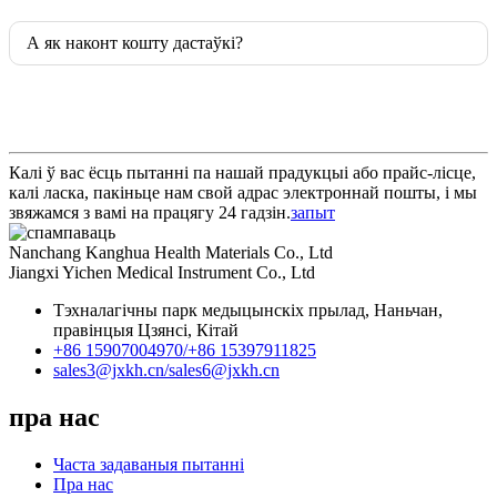
А як наконт кошту дастаўкі?
Калі ў вас ёсць пытанні па нашай прадукцыі або прайс-лісце,
калі ласка, пакіньце нам свой адрас электроннай пошты, і мы
звяжамся з вамі на працягу 24 гадзін.
запыт
Nanchang Kanghua Health Materials Co., Ltd
Jiangxi Yichen Medical Instrument Co., Ltd
Тэхналагічны парк медыцынскіх прылад, Наньчан,
правінцыя Цзянсі, Кітай
+86 15907004970/
+86 15397911825
sales3@jxkh.cn/
sales6@jxkh.cn
пра нас
Часта задаваныя пытанні
Пра нас