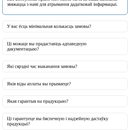
звяжацца з намі для атрымання дадатковай інфармацыі.
У вас ёсць мінімальная колькасць замовы?
Ці можаце вы прадаставіць адпаведную
дакументацыю?
Які сярэдні час выканання замовы?
Якія віды аплаты вы прымаеце?
Якая гарантыя на прадукцыю?
Ці гарантуеце вы бяспечную і надзейную дастаўку
прадукцыі?