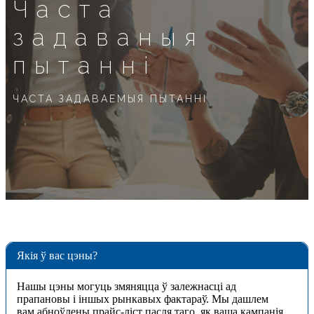
Часта
задаваныя
пытанні
ЧАСТА ЗАДАВАЕМЫЯ ПЫТАННІ
Якія ў вас цэны?
Нашы цэны могуць змяняцца ў залежнасці ад
прапановы і іншых рынкавых фактараў. Мы дашлем
вам абноўлены прайс-ліст пасля таго, як ваша кампанія