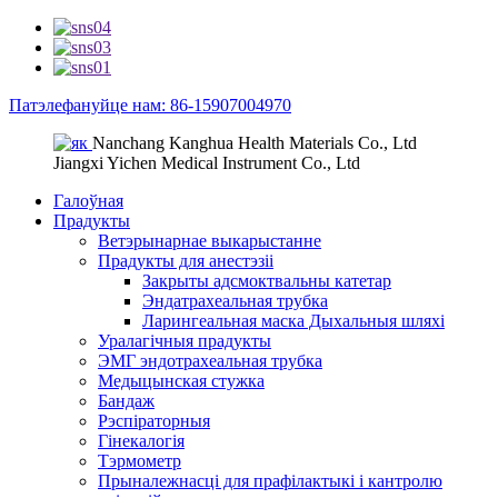
Патэлефануйце нам: 86-15907004970
Nanchang Kanghua Health Materials Co., Ltd
Jiangxi Yichen Medical Instrument Co., Ltd
Галоўная
Прадукты
Ветэрынарнае выкарыстанне
Прадукты для анестэзіі
Закрыты адсмоктвальны катетар
Эндатрахеальная трубка
Ларингеальная маска Дыхальныя шляхі
Уралагічныя прадукты
ЭМГ эндотрахеальная трубка
Медыцынская стужка
Бандаж
Рэспіраторныя
Гінекалогія
Тэрмометр
Прыналежнасці для прафілактыкі і кантролю