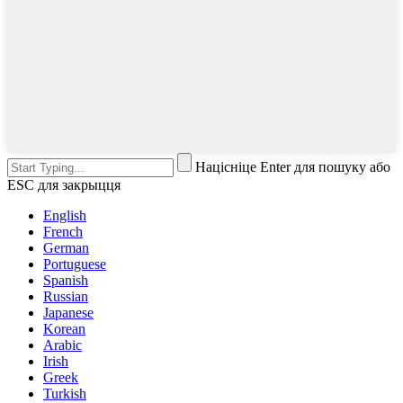
Націсніце Enter для пошуку або
ESC для закрыцця
English
French
German
Portuguese
Spanish
Russian
Japanese
Korean
Arabic
Irish
Greek
Turkish