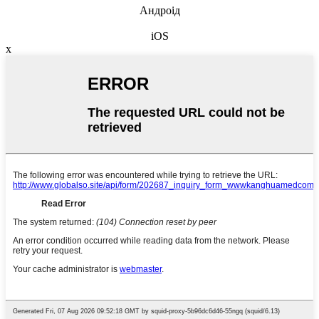
Андроід
iOS
x