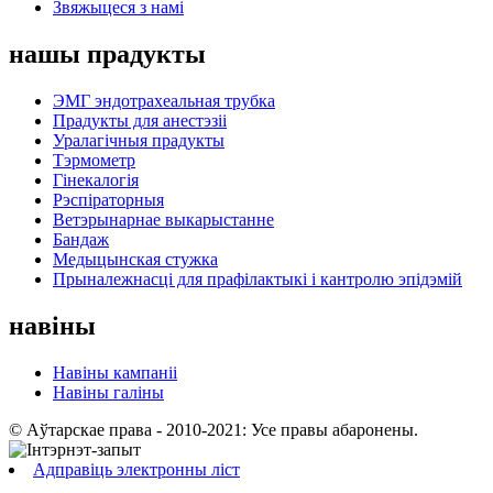
Звяжыцеся з намі
нашы прадукты
ЭМГ эндотрахеальная трубка
Прадукты для анестэзіі
Уралагічныя прадукты
Тэрмометр
Гінекалогія
Рэспіраторныя
Ветэрынарнае выкарыстанне
Бандаж
Медыцынская стужка
Прыналежнасці для прафілактыкі і кантролю эпідэмій
навіны
Навіны кампаніі
Навіны галіны
© Аўтарскае права - 2010-2021: Усе правы абаронены.
Адправіць электронны ліст