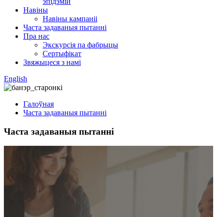
эпідэмій
Навіны
Навіны кампаніі
Часта задаваныя пытанні
Пра нас
Экскурсія па фабрыцы
Сертыфікат
Звяжыцеся з намі
English
Галоўная
Часта задаваныя пытанні
Часта задаваныя пытанні