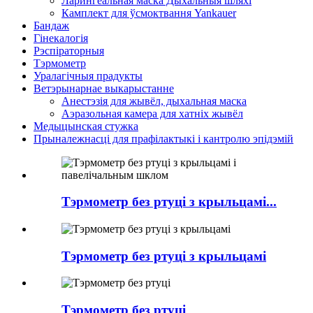
Ларингеальная маска Дыхальныя шляхі
Камплект для ўсмоктвання Yankauer
Бандаж
Гінекалогія
Рэспіраторныя
Тэрмометр
Уралагічныя прадукты
Ветэрынарнае выкарыстанне
Анестэзія для жывёл, дыхальная маска
Аэразольная камера для хатніх жывёл
Медыцынская стужка
Прыналежнасці для прафілактыкі і кантролю эпідэмій
Тэрмометр без ртуці з крыльцамі...
Тэрмометр без ртуці з крыльцамі
Тэрмометр без ртуці