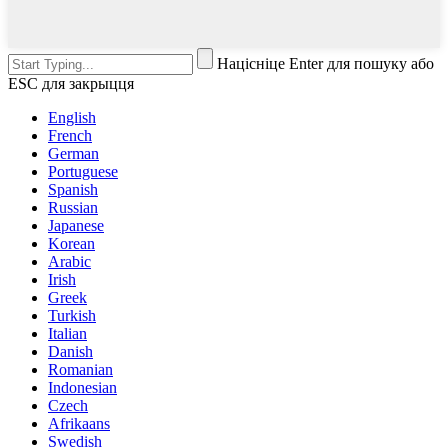
Націсніце Enter для пошуку або
ESC для закрыцця
English
French
German
Portuguese
Spanish
Russian
Japanese
Korean
Arabic
Irish
Greek
Turkish
Italian
Danish
Romanian
Indonesian
Czech
Afrikaans
Swedish