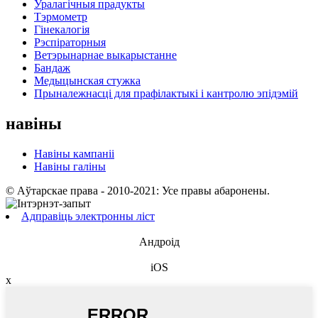
Уралагічныя прадукты
Тэрмометр
Гінекалогія
Рэспіраторныя
Ветэрынарнае выкарыстанне
Бандаж
Медыцынская стужка
Прыналежнасці для прафілактыкі і кантролю эпідэмій
навіны
Навіны кампаніі
Навіны галіны
© Аўтарскае права - 2010-2021: Усе правы абаронены.
Адправіць электронны ліст
Андроід
iOS
x