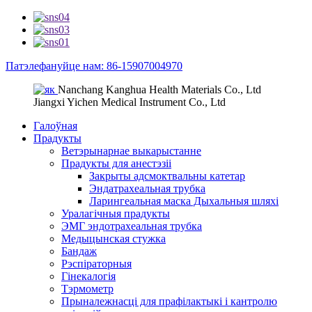
Патэлефануйце нам: 86-15907004970
Nanchang Kanghua Health Materials Co., Ltd
Jiangxi Yichen Medical Instrument Co., Ltd
Галоўная
Прадукты
Ветэрынарнае выкарыстанне
Прадукты для анестэзіі
Закрыты адсмоктвальны катетар
Эндатрахеальная трубка
Ларингеальная маска Дыхальныя шляхі
Уралагічныя прадукты
ЭМГ эндотрахеальная трубка
Медыцынская стужка
Бандаж
Рэспіраторныя
Гінекалогія
Тэрмометр
Прыналежнасці для прафілактыкі і кантролю