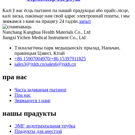
Калі ў вас ёсць пытанні па нашай прадукцыі або прайс-лісце,
калі ласка, пакіньце нам свой адрас электроннай пошты, і мы
звяжамся з вамі на працягу 24 гадзін.
запыт
Nanchang Kanghua Health Materials Co., Ltd
Jiangxi Yichen Medical Instrument Co., Ltd
Тэхналагічны парк медыцынскіх прылад, Наньчан,
правінцыя Цзянсі, Кітай
+86 15907004970/
+86 15397911825
sales3@jxkh.cn/
sales6@jxkh.cn
пра нас
Часта задаваныя пытанні
Пра нас
Звяжыцеся з намі
нашы прадукты
ЭМГ эндотрахеальная трубка
Прадукты для анестэзіі