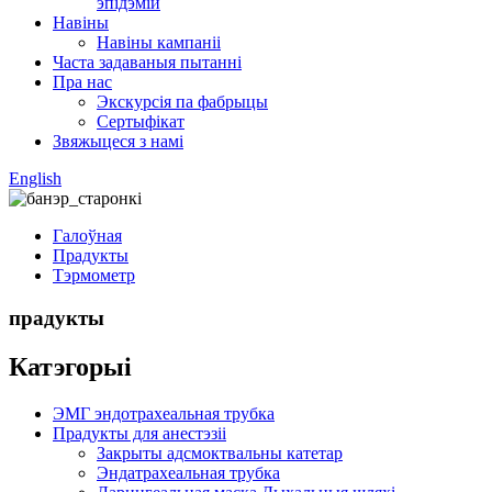
эпідэмій
Навіны
Навіны кампаніі
Часта задаваныя пытанні
Пра нас
Экскурсія па фабрыцы
Сертыфікат
Звяжыцеся з намі
English
Галоўная
Прадукты
Тэрмометр
прадукты
Катэгорыі
ЭМГ эндотрахеальная трубка
Прадукты для анестэзіі
Закрыты адсмоктвальны катетар
Эндатрахеальная трубка