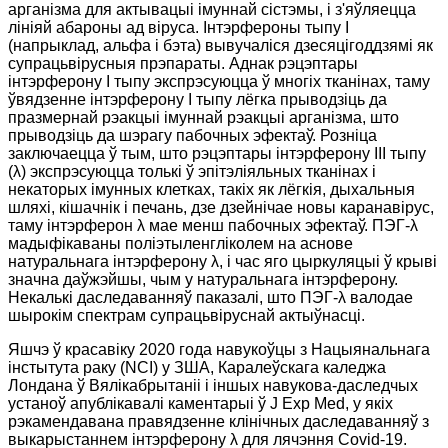
арганізма для актывацыі імуннай сістэмы, і з'яўляецца
лініяй абароны ад віруса. Інтэрфероны тыпу I
(напрыклад, альфа і бэта) вывучаліся дзесяцігоддзямі як
супрацьвірусныя прэпараты. Аднак рэцэптары
інтэрферону I тыпу экспрэсуюцца ў многіх тканінах, таму
ўвядзенне інтэрферону I тыпу лёгка прыводзіць да
празмернай рэакцыі імуннай рэакцыі арганізма, што
прыводзіць да шэрагу пабочных эфектаў. Розніца
заключаецца ў тым, што рэцэптары інтэрферону III тыпу
(λ) экспрэсуюцца толькі ў эпітэліяльных тканінах і
некаторых імунных клетках, такіх як лёгкія, дыхальныя
шляхі, кішачнік і печань, дзе дзейнічае новы каранавірус,
таму інтэрферон λ мае менш пабочных эфектаў. ПЭГ-λ
мадыфікаваны поліэтыленгліколем на аснове
натуральнага інтэрферону λ, і час яго цыркуляцыі ў крыві
значна даўжэйшы, чым у натуральнага інтэрферону.
Некалькі даследаванняў паказалі, што ПЭГ-λ валодае
шырокім спектрам супрацьвіруснай актыўнасці.
Яшчэ ў красавіку 2020 года навукоўцы з Нацыянальнага
інстытута раку (NCI) у ЗША, Каралеўскага каледжа
Лондана ў Вялікабрытаніі і іншых навукова-даследчых
устаноў апублікавалі каментарыі ў J Exp Med, у якіх
рэкамендавана правядзенне клінічных даследаванняў з
выкарыстаннем інтэрферону λ для лячэння Covid-19.