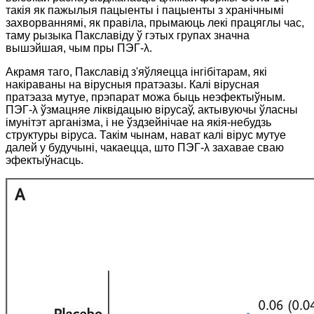
такія як пажылыя пацыенты і пацыенты з хранічнымі
захворваннямі, як правіла, прымаюць лекі працяглы час,
таму рызыка Пакславіду ў гэтых групах значна
вышэйшая, чым пры ПЭГ-λ.
Акрамя таго, Пакславід з'яўляецца інгібітарам, які
накіраваны на вірусныя пратэазы. Калі вірусная
пратэаза мутуе, прэпарат можа быць неэфектыўным.
ПЭГ-λ ўзмацняе ліквідацыю вірусаў, актывуючы ўласны
імунітэт арганізма, і не ўздзейнічае на якія-небудзь
структуры віруса. Такім чынам, нават калі вірус мутуе
далей у будучыні, чакаецца, што ПЭГ-λ захавае сваю
эфектыўнасць.