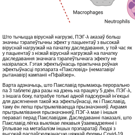
Што тычыцца віруснай нагрузкі, ПЭГ-λ аказаў больш
значны тэрапеўтычны эфект у пацыентаў з высокай
віруснай нагрузкай на пачатку даследавання, у той час як
у пацыентаў з нізкай віруснай нагрузкай на пачатку
даследавання значнага тэрапеўтычнага эфекту не
назіралася. Гэтая эфектыўнасць практычна роўная
эфектыўнасці прэпарата «Паксловід» (нематавір/
рытанавір) кампаніі «Пфайзер».
Варта адзначыць, што Пакславід прымаюць перорально
па 3 таблеткі два разы на дзень на працягу 5 дзён. ПЭГ-λ,
з іншага боку, патрабуе толькі адной падскурнай ін'екцыі
для дасягнення такой жа эфектыўнасці, як і Пакславід,
таму ён лепш прытрымліваецца прызначэнняў. Акрамя
прытрымлівання прызначэнняў, ПЭГ-λ мае і іншыя
перавагі перад Пакславідам. Даследаванні паказалі, што
Пакславід лёгка выклікае лекавыя ўзаемадзеянні і
ўплывае на метабалізм іншых прэпаратаў. Людзі з
высокай распаўсюджанасцю цяжкай формы Covid-19,