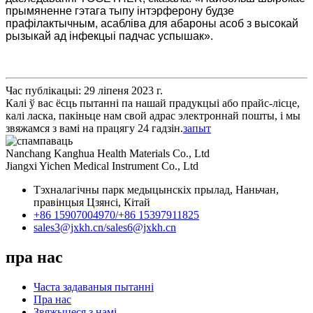
прымяненне гэтага тыпу інтэрферону будзе
прафілактычным, асабліва для абароны асоб з высокай
рызыкай ад інфекцыі падчас успышак».
Час публікацыі: 29 ліпеня 2023 г.
Калі ў вас ёсць пытанні па нашай прадукцыі або прайс-лісце,
калі ласка, пакіньце нам свой адрас электроннай пошты, і мы
звяжамся з вамі на працягу 24 гадзін.
запыт
Nanchang Kanghua Health Materials Co., Ltd
Jiangxi Yichen Medical Instrument Co., Ltd
Тэхналагічны парк медыцынскіх прылад, Наньчан,
правінцыя Цзянсі, Кітай
+86 15907004970/
+86 15397911825
sales3@jxkh.cn/
sales6@jxkh.cn
пра нас
Часта задаваныя пытанні
Пра нас
Звяжыцеся з намі