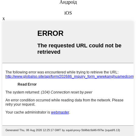
Андроід
iOS
x