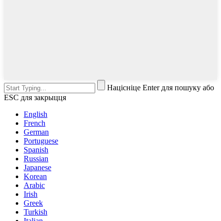
Націсніце Enter для пошуку або
ESC для закрыцця
English
French
German
Portuguese
Spanish
Russian
Japanese
Korean
Arabic
Irish
Greek
Turkish
Italian