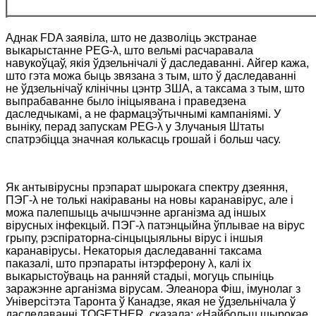
Аднак FDA заявіла, што не дазволіць экстранае
выкарыстанне PEG-λ, што вельмі расчаравала
навукоўцаў, якія ўдзельнічалі ў даследаванні. Айгер кажа,
што гэта можа быць звязана з тым, што ў даследаванні
не ўдзельнічаў клінічны цэнтр ЗША, а таксама з тым, што
выпрабаванне было ініцыявана і праведзена
даследчыкамі, а не фармацэўтычнымі кампаніямі. У
выніку, перад запускам PEG-λ у Злучаныя Штаты
спатрэбіцца значная колькасць грошай і больш часу.
Як антывірусны прэпарат шырокага спектру дзеяння,
ПЭГ-λ не толькі накіраваны на новы каранавірус, але і
можа палепшыць ачышчэнне арганізма ад іншых
вірусных інфекцый. ПЭГ-λ патэнцыйна ўплывае на вірус
грыпу, рэспіраторна-сінцыцыяльны вірус і іншыя
каранавірусы. Некаторыя даследаванні таксама
паказалі, што прэпараты інтэрферону λ, калі іх
выкарыстоўваць на ранняй стадыі, могуць спыніць
заражэнне арганізма вірусам. Элеанора Фіш, імунолаг з
Універсітэта Таронта ў Канадзе, якая не ўдзельнічала ў
даследаванні TOGETHER, сказала: «Найбольш шырокае