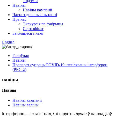
эпідэмій
Навіны
Навіны кампаніі
Часта задаваныя пытанні
Пра нас
Экскурсія па фабрыцы
Сертыфікат
Звяжыцеся з намі
English
Галоўная
Навіны
Прэпарат супраць COVID-19: пегіляваны інтэрферон
(PEG-λ)
навіны
Навіны
Навіны кампаніі
Навіны галіны
Інтэрферон — гэта сігнал, які вірус вылучае ў нашчадкаў