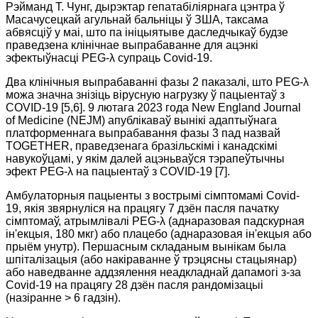
Рэйманд Т. Чунг, дырэктар гепатабіліярнага цэнтра ў
Масачусецкай агульнай бальніцы ў ЗША, таксама
абвясціў у маі, што па ініцыятыве даследчыкаў будзе
праведзена клінічнае выпрабаванне для ацэнкі
эфектыўнасці PEG-λ супраць Covid-19.
Два клінічныя выпрабаванні фазы 2 паказалі, што PEG-λ
можа значна знізіць вірусную нагрузку ў пацыентаў з
COVID-19 [5,6]. 9 лютага 2023 года New England Journal
of Medicine (NEJM) апублікаваў вынікі адаптыўнага
платформеннага выпрабавання фазы 3 пад назвай
TOGETHER, праведзенага бразільскімі і канадскімі
навукоўцамі, у якім далей ацэньваўся тэрапеўтычны
эфект PEG-λ на пацыентаў з COVID-19 [7].
Амбулаторныя пацыенты з вострымі сімптомамі Covid-
19, якія звярнуліся на працягу 7 дзён пасля пачатку
сімптомаў, атрымлівалі PEG-λ (аднаразовая падскурная
ін'екцыя, 180 мкг) або плацебо (аднаразовая ін'екцыя або
прыём унутр). Першасным складаным вынікам была
шпіталізацыя (або накіраванне ў трэцясны стацыянар)
або наведванне аддзялення неадкладнай дапамогі з-за
Covid-19 на працягу 28 дзён пасля рандомізацыі
(назіранне > 6 гадзін).