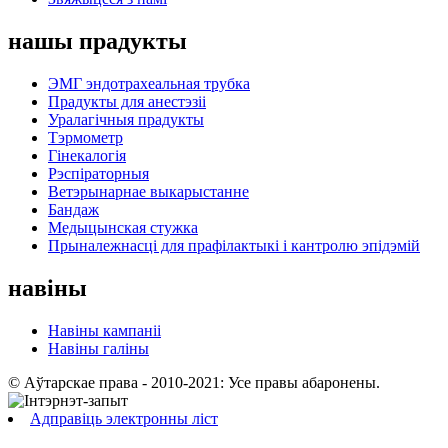
нашы прадукты
ЭМГ эндотрахеальная трубка
Прадукты для анестэзіі
Уралагічныя прадукты
Тэрмометр
Гінекалогія
Рэспіраторныя
Ветэрынарнае выкарыстанне
Бандаж
Медыцынская стужка
Прыналежнасці для прафілактыкі і кантролю эпідэмій
навіны
Навіны кампаніі
Навіны галіны
© Аўтарскае права - 2010-2021: Усе правы абаронены.
Адправіць электронны ліст