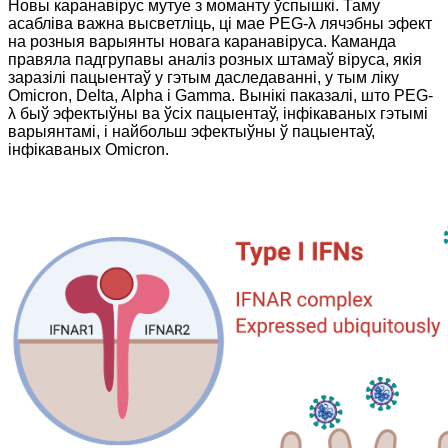
Новы каранавірус мутуе з моманту ўспышкі. Таму
асабліва важна высветліць, ці мае PEG-λ лячэбны эфект
на розныя варыянты новага каранавіруса. Каманда
правяла падгрупавы аналіз розных штамаў віруса, якія
заразілі пацыентаў у гэтым даследаванні, у тым ліку
Omicron, Delta, Alpha і Gamma. Вынікі паказалі, што PEG-
λ быў эфектыўны ва ўсіх пацыентаў, інфікаваных гэтымі
варыянтамі, і найбольш эфектыўны ў пацыентаў,
інфікаваных Omicron.