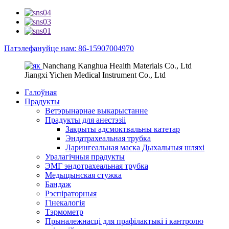
Патэлефануйце нам: 86-15907004970
Nanchang Kanghua Health Materials Co., Ltd
Jiangxi Yichen Medical Instrument Co., Ltd
Галоўная
Прадукты
Ветэрынарнае выкарыстанне
Прадукты для анестэзіі
Закрыты адсмоктвальны катетар
Эндатрахеальная трубка
Ларингеальная маска Дыхальныя шляхі
Уралагічныя прадукты
ЭМГ эндотрахеальная трубка
Медыцынская стужка
Бандаж
Рэспіраторныя
Гінекалогія
Тэрмометр
Прыналежнасці для прафілактыкі і кантролю