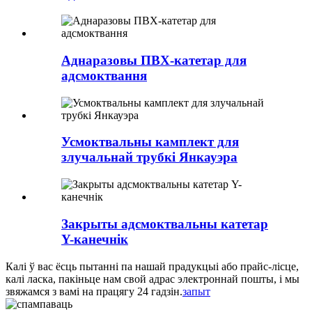
Аднаразовы ПВХ-катетар для
адсмоктвання
Усмоктвальны камплект для
злучальнай трубкі Янкауэра
Закрыты адсмоктвальны катетар
Y-канечнік
Калі ў вас ёсць пытанні па нашай прадукцыі або прайс-лісце,
калі ласка, пакіньце нам свой адрас электроннай пошты, і мы
звяжамся з вамі на працягу 24 гадзін.
запыт