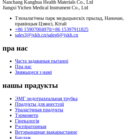
Nanchang Kanghua Health Materials Co., Ltd
Jiangxi Yichen Medical Instrument Co., Ltd
Тэхналагічны парк медыцынскіх прылад, Наньчан,
правінцыя Цзянсі, Кітай
+86 15907004970/
+86 15397911825
sales3@jxkh.cn/
sales6@jxkh.cn
пра нас
Часта задаваныя пытанні
Пра нас
Звяжыцеся з намі
нашы прадукты
ЭМГ эндотрахеальная трубка
Прадукты для анестэзіі
Уралагічныя прадукты
Тэрмометр
Гінекалогія
Рэспіраторныя
Ветэрынарнае выкарыстанне
Бандаж