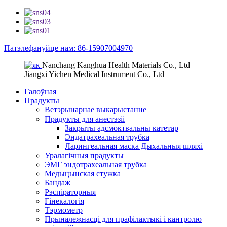
Патэлефануйце нам: 86-15907004970
Nanchang Kanghua Health Materials Co., Ltd
Jiangxi Yichen Medical Instrument Co., Ltd
Галоўная
Прадукты
Ветэрынарнае выкарыстанне
Прадукты для анестэзіі
Закрыты адсмоктвальны катетар
Эндатрахеальная трубка
Ларингеальная маска Дыхальныя шляхі
Уралагічныя прадукты
ЭМГ эндотрахеальная трубка
Медыцынская стужка
Бандаж
Рэспіраторныя
Гінекалогія
Тэрмометр
Прыналежнасці для прафілактыкі і кантролю