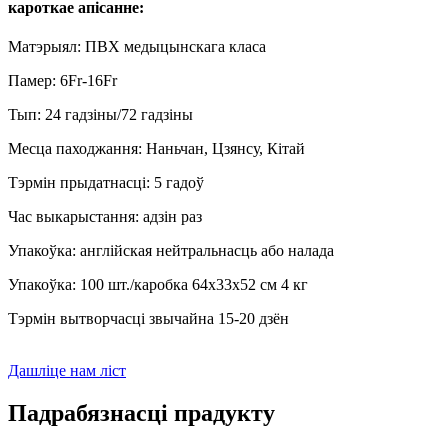
кароткае апісанне:
Матэрыял: ПВХ медыцынскага класа
Памер: 6Fr-16Fr
Тып: 24 гадзіны/72 гадзіны
Месца паходжання: Наньчан, Цзянсу, Кітай
Тэрмін прыдатнасці: 5 гадоў
Час выкарыстання: адзін раз
Упакоўка: англійская нейтральнасць або налада
Упакоўка: 100 шт./каробка 64x33x52 см 4 кг
Тэрмін вытворчасці звычайна 15-20 дзён
Дашліце нам ліст
Падрабязнасці прадукту