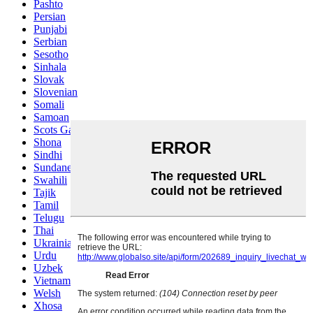
Pashto
Persian
Punjabi
Serbian
Sesotho
Sinhala
Slovak
Slovenian
Somali
Samoan
Scots Gaelic
Shona
Sindhi
Sundanese
Swahili
Tajik
Tamil
Telugu
Thai
Ukrainian
Urdu
Uzbek
Vietnamese
Welsh
Xhosa