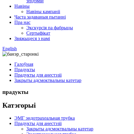
эпідэмій
Навіны
Навіны кампаніі
Часта задаваныя пытанні
Пра нас
Экскурсія па фабрыцы
Сертыфікат
Звяжыцеся з намі
English
Галоўная
Прадукты
Прадукты для анестэзіі
Закрыты адсмоктвальны катетар
прадукты
Катэгорыі
ЭМГ эндотрахеальная трубка
Прадукты для анестэзіі
Закрыты адсмоктвальны катетар