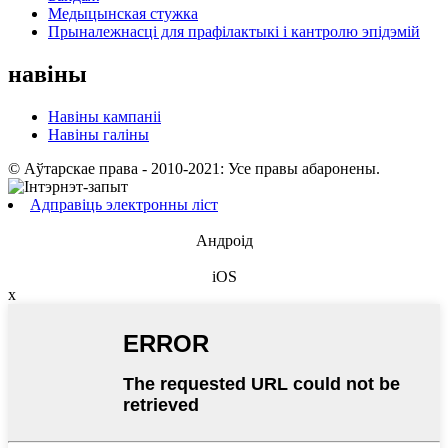
Медыцынская стужка
Прыналежнасці для прафілактыкі і кантролю эпідэмій
навіны
Навіны кампаніі
Навіны галіны
© Аўтарскае права - 2010-2021: Усе правы абаронены.
Адправіць электронны ліст
Андроід
iOS
x