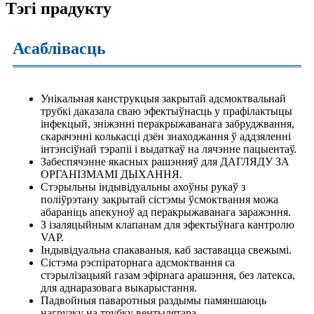
Тэгі прадукту
Асаблівасць
Унікальная канструкцыя закрытай адсмоктвальнай
трубкі даказала сваю эфектыўнасць у прафілактыцы
інфекцый, зніжэнні перакрыжаванага забруджвання,
скарачэнні колькасці дзён знаходжання ў аддзяленні
інтэнсіўнай тэрапіі і выдаткаў на лячэнне пацыентаў.
Забеспячэнне якасных рашэнняў для ДАГЛЯДУ ЗА
ОРГАНІЗМАМІ ДЫХАННЯ.
Стэрыльны індывідуальны ахоўны рукаў з
поліўрэтану закрытай сістэмы ўсмоктвання можа
абараніць апекуноў ад перакрыжаванага заражэння.
З ізаляцыйным клапанам для эфектыўнага кантролю
VAP.
Індывідуальна спакаваныя, каб заставацца свежымі.
Сістэма рэспіраторнага адсмоктвання са
стэрылізацыяй газам эфірнага арашэння, без латекса,
для аднаразовага выкарыстання.
Падвойныя паваротныя раздымы памяншаюць
нагрузку на трубку вентылятара.