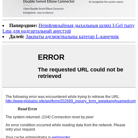
Папярэдняе:
Неінфляцыйныя дыхальныя шляхі I-Gel тыпу
Lma для надгартальнай анестэзіі
Далей:
Закрыты адсмоктвальны катетар L-канечнік