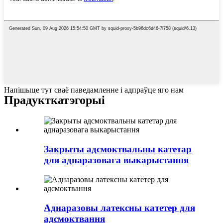
Напішыце тут сваё паведамленне і адпраўце яго нам
Прадукт
катэгорыі
Закрыты адсмоктвальны катетар
для аднаразовага выкарыстання
Аднаразовы латексны катетер для
адсмоктвання