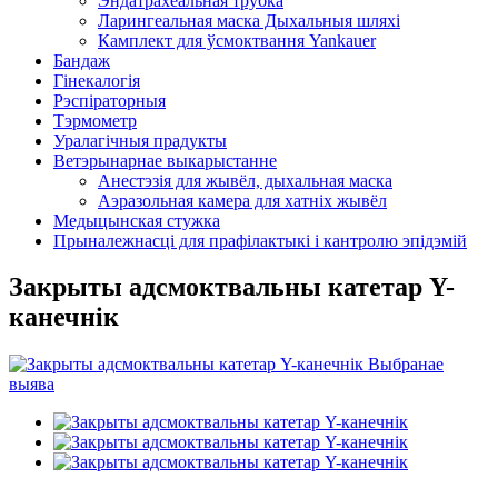
Эндатрахеальная трубка
Ларингеальная маска Дыхальныя шляхі
Камплект для ўсмоктвання Yankauer
Бандаж
Гінекалогія
Рэспіраторныя
Тэрмометр
Уралагічныя прадукты
Ветэрынарнае выкарыстанне
Анестэзія для жывёл, дыхальная маска
Аэразольная камера для хатніх жывёл
Медыцынская стужка
Прыналежнасці для прафілактыкі і кантролю эпідэмій
Закрыты адсмоктвальны катетар Y-
канечнік