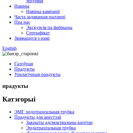
эпідэмій
Навіны
Навіны кампаніі
Часта задаваныя пытанні
Пра нас
Экскурсія па фабрыцы
Сертыфікат
Звяжыцеся з намі
English
Галоўная
Прадукты
Уралагічныя прадукты
прадукты
Катэгорыі
ЭМГ эндотрахеальная трубка
Прадукты для анестэзіі
Закрыты адсмоктвальны катетар
Эндатрахеальная трубка