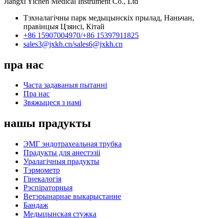
Jiangxi Yichen Medical Instrument Co., Ltd
Тэхналагічны парк медыцынскіх прылад, Наньчан,
правінцыя Цзянсі, Кітай
+86 15907004970/
+86 15397911825
sales3@jxkh.cn/
sales6@jxkh.cn
пра нас
Часта задаваныя пытанні
Пра нас
Звяжыцеся з намі
нашы прадукты
ЭМГ эндотрахеальная трубка
Прадукты для анестэзіі
Уралагічныя прадукты
Тэрмометр
Гінекалогія
Рэспіраторныя
Ветэрынарнае выкарыстанне
Бандаж
Медыцынская стужка