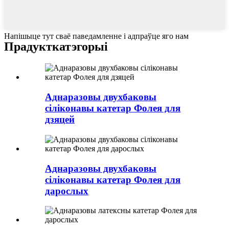
Напішыце тут сваё паведамленне і адпраўце яго нам
Прадукт
катэгорыі
Аднаразовы двухбаковы
сіліконавы катетар Фолея для
дзяцей
Аднаразовы двухбаковы
сіліконавы катетар Фолея для
дарослых