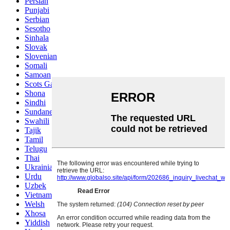
Persian
Punjabi
Serbian
Sesotho
Sinhala
Slovak
Slovenian
Somali
Samoan
Scots Gaelic
Shona
Sindhi
Sundanese
Swahili
Tajik
Tamil
Telugu
Thai
Ukrainian
Urdu
Uzbek
Vietnamese
Welsh
Xhosa
Yiddish