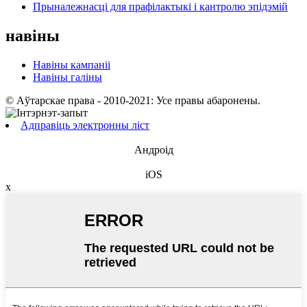
Прыналежнасці для прафілактыкі і кантролю эпідэмій
навіны
Навіны кампаніі
Навіны галіны
© Аўтарскае права - 2010-2021: Усе правы абаронены.
Адправіць электронны ліст
Андроід
iOS
x