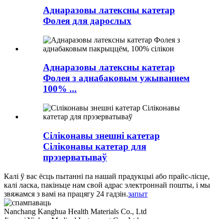
Аднаразовы латексны катетар
Фолея для дарослых
Аднаразовы латексны катетар
Фолея з аднабаковым ужываннем
100% ...
Сіліконавы знешні катетар
Сіліконавы катетар для
прэзерватываў
Калі ў вас ёсць пытанні па нашай прадукцыі або прайс-лісце,
калі ласка, пакіньце нам свой адрас электроннай пошты, і мы
звяжамся з вамі на працягу 24 гадзін.
запыт
Nanchang Kanghua Health Materials Co., Ltd