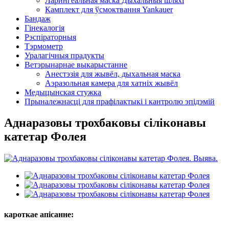
Ларингеальная маска Дыхальныя шляхі
Камплект для ўсмоктвання Yankauer
Бандаж
Гінекалогія
Рэспіраторныя
Тэрмометр
Уралагічныя прадукты
Ветэрынарнае выкарыстанне
Анестэзія для жывёл, дыхальная маска
Аэразольная камера для хатніх жывёл
Медыцынская стужка
Прыналежнасці для прафілактыкі і кантролю эпідэмій
Аднаразовы трохбаковы сіліконавы
катетар Фолея
кароткае апісанне: