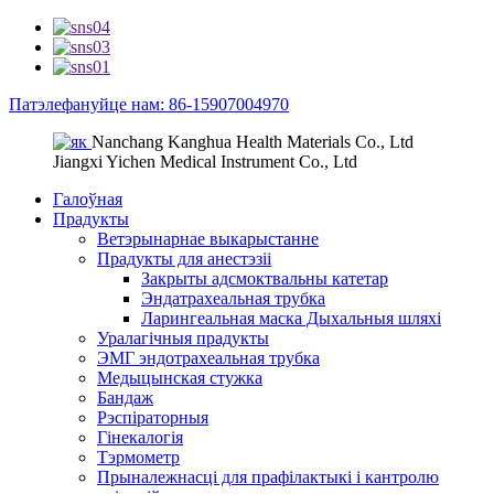
Патэлефануйце нам: 86-15907004970
Nanchang Kanghua Health Materials Co., Ltd
Jiangxi Yichen Medical Instrument Co., Ltd
Галоўная
Прадукты
Ветэрынарнае выкарыстанне
Прадукты для анестэзіі
Закрыты адсмоктвальны катетар
Эндатрахеальная трубка
Ларингеальная маска Дыхальныя шляхі
Уралагічныя прадукты
ЭМГ эндотрахеальная трубка
Медыцынская стужка
Бандаж
Рэспіраторныя
Гінекалогія
Тэрмометр
Прыналежнасці для прафілактыкі і кантролю