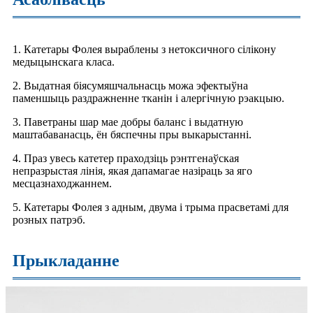
1. Катетары Фолея выраблены з нетоксичного сілікону
медыцынскага класа.
2. Выдатная біясумяшчальнасць можа эфектыўна
паменшыць раздражненне тканін і алергічную рэакцыю.
3. Паветраны шар мае добры баланс і выдатную
маштабаванасць, ён бяспечны пры выкарыстанні.
4. Праз увесь катетер праходзіць рэнтгенаўская
непразрыстая лінія, якая дапамагае назіраць за яго
месцазнаходжаннем.
5. Катетары Фолея з адным, двума і трыма прасветамі для
розных патрэб.
Прыкладанне