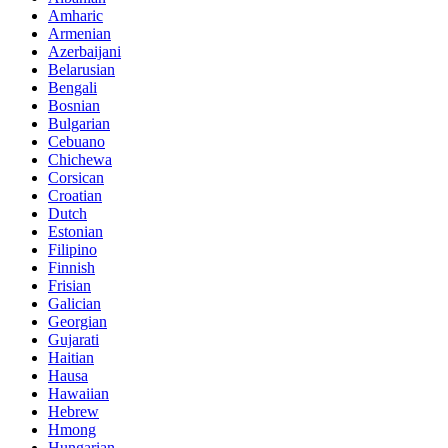
Amharic
Armenian
Azerbaijani
Belarusian
Bengali
Bosnian
Bulgarian
Cebuano
Chichewa
Corsican
Croatian
Dutch
Estonian
Filipino
Finnish
Frisian
Galician
Georgian
Gujarati
Haitian
Hausa
Hawaiian
Hebrew
Hmong
Hungarian