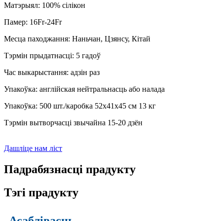
Матэрыял: 100% сілікон
Памер: 16Fr-24Fr
Месца паходжання: Наньчан, Цзянсу, Кітай
Тэрмін прыдатнасці: 5 гадоў
Час выкарыстання: адзін раз
Упакоўка: англійская нейтральнасць або налада
Упакоўка: 500 шт./каробка 52x41x45 см 13 кг
Тэрмін вытворчасці звычайна 15-20 дзён
Дашліце нам ліст
Падрабязнасці прадукту
Тэгі прадукту
Асаблівасць