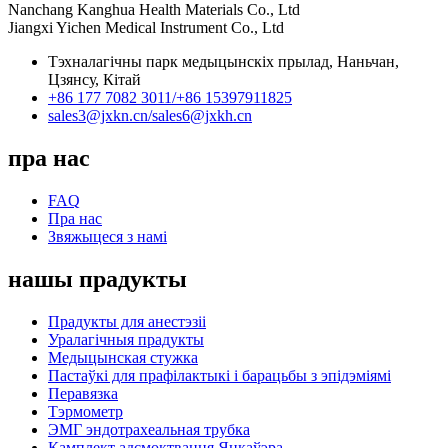
Nanchang Kanghua Health Materials Co., Ltd
Jiangxi Yichen Medical Instrument Co., Ltd
Тэхналагічны парк медыцынскіх прылад, Наньчан,
Цзянсу, Кітай
+86 177 7082 3011/
+86 15397911825
sales3@jxkn.cn/
sales6@jxkh.cn
пра нас
FAQ
Пра нас
Звяжыцеся з намі
нашы прадукты
Прадукты для анестэзіі
Уралагічныя прадукты
Медыцынская стужка
Пастаўкі для прафілактыкі і барацьбы з эпідэміямі
Перавязка
Тэрмометр
ЭМГ эндотрахеальная трубка
Камплект адсмоктвання Янкаўэра