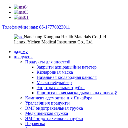
Тэлефануйце нам: 86-17770823011
Nanchang Kanghua Health Materials Co.,Ltd
Jiangxi Yichen Medical Instrument Co., Ltd
дадому
прадукты
Прадукты для анестэзіі
Закрыты аспірацыйны катетер
Кіслародная маска
Назальная кіслародная канюля
Маска-небулайзер
Эндотрахеальная трубка
Ларингеальная маска дыхальных шляхоў
Камплект адсмоктвання Янкаўэра
Уралагічныя прадукты
ЭМГ эндотрахеальная трубка
Медыцынская стужка
ЭМГ эндотрахеальная трубка
Перавязка