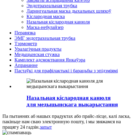
Закрыты аспірацыйны катетер
Эндотрахеальная трубка
Ларингеальная маска дыхальных шляхоў
Кіслародная маска
Назальная кіслародная канюля
Маска-небулайзер
Перавязка
ЭМГ эндотрахеальная трубка
Тэрмометр
Уралагічныя прадукты
Медыцынская стужка
Камплект адсмоктвання Янкаўэра
Апрананне
Пастаўкі для прафілактыкі і барацьбы з эпідэміямі
Назальная кіслародная канюля
для медыцынскага выкарыстання
Па пытаннях аб нашых прадуктах або прайс-лісце, калі ласка,
пакіньце нам сваю электронную пошту, і мы звяжамся на
працягу 24 гадзін.
запыт