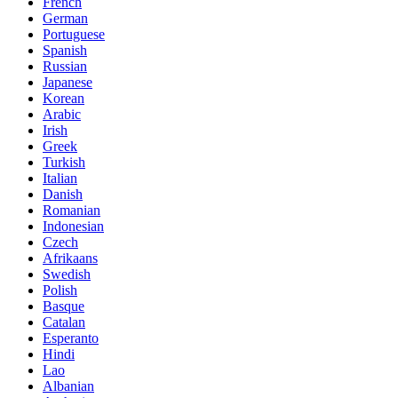
French
German
Portuguese
Spanish
Russian
Japanese
Korean
Arabic
Irish
Greek
Turkish
Italian
Danish
Romanian
Indonesian
Czech
Afrikaans
Swedish
Polish
Basque
Catalan
Esperanto
Hindi
Lao
Albanian