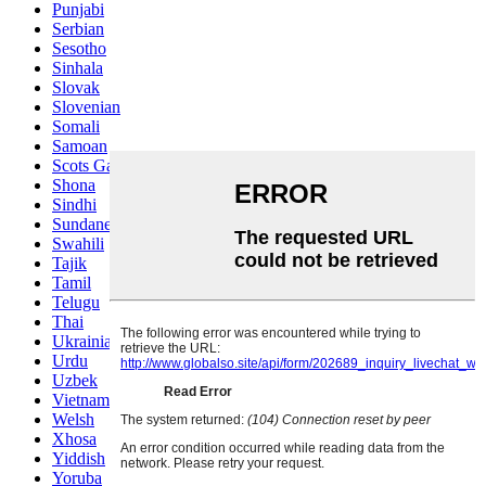
Punjabi
Serbian
Sesotho
Sinhala
Slovak
Slovenian
Somali
Samoan
Scots Gaelic
Shona
Sindhi
Sundanese
Swahili
Tajik
Tamil
Telugu
Thai
Ukrainian
Urdu
Uzbek
Vietnamese
Welsh
Xhosa
Yiddish
Yoruba