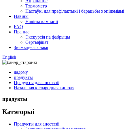
Апрананне
Тэрмометр
Пастаўкі для прафілактыкі і барацьбы з эпідэміямі
Навіны
Навіны кампаніі
FAQ
Пра нас
Экскурсія па фабрыцы
Сертыфікат
Звяжыцеся з намі
English
дадому
прадукты
Прадукты для анестэзіі
Назальная кіслародная канюля
прадукты
Катэгорыі
Прадукты для анестэзіі