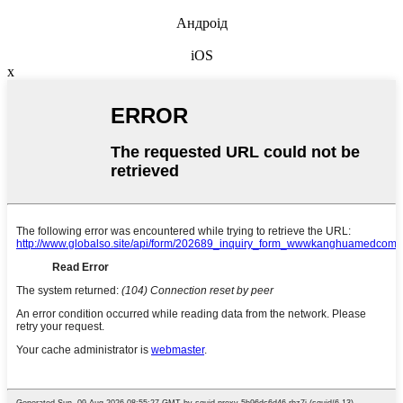
Андроід
iOS
x