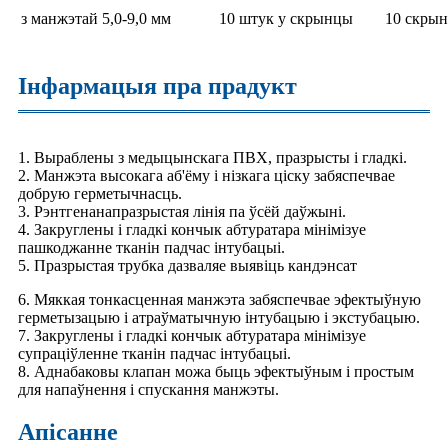
з манжэтай 5,0-9,0 мм
10 штук у скрынцы
10 скрын
Інфармацыя пра прадукт
1. Выраблены з медыцынскага ПВХ, празрысты і гладкі.
2. Манжэта высокага аб'ёму і нізкага ціску забяспечвае
добрую герметычнасць.
3. Рэнтгенанапразрыстая лінія па ўсёй даўжыні.
4. Закруглены і гладкі кончык абтуратара мінімізуе
пашкоджанне тканін падчас інтубацыі.
5. Празрыстая трубка дазваляе выявіць кандэнсат
6. Мяккая тонкасценная манжэта забяспечвае эфектыўную
герметызацыю і атраўматычную інтубацыю і экстубацыю.
7. Закруглены і гладкі кончык абтуратара мінімізуе
супраціўленне тканін падчас інтубацыі.
8. Аднабаковы клапан можа быць эфектыўным і простым
для напаўнення і спускання манжэты.
Апісанне