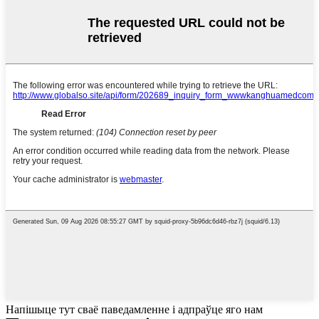
Напішыце тут сваё паведамленне і адпраўце яго нам