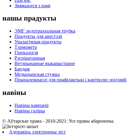
Пра нас
Звяжыцеся з намі
нашы прадукты
ЭМГ эндотрахеальная трубка
Прадукты для анестэзіі
Уралагічныя прадукты
Тэрмометр
Гінекалогія
Рэспіраторныя
Ветэрынарнае выкарыстанне
Бандаж
Медыцынская стужка
Прыналежнасці для прафілактыкі і кантролю эпідэмій
навіны
Навіны кампаніі
Навіны галіны
© Аўтарскае права - 2010-2021: Усе правы абаронены.
Адправіць электронны ліст