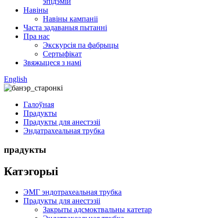
эпідэмій
Навіны
Навіны кампаніі
Часта задаваныя пытанні
Пра нас
Экскурсія па фабрыцы
Сертыфікат
Звяжыцеся з намі
English
Галоўная
Прадукты
Прадукты для анестэзіі
Эндатрахеальная трубка
прадукты
Катэгорыі
ЭМГ эндотрахеальная трубка
Прадукты для анестэзіі
Закрыты адсмоктвальны катетар