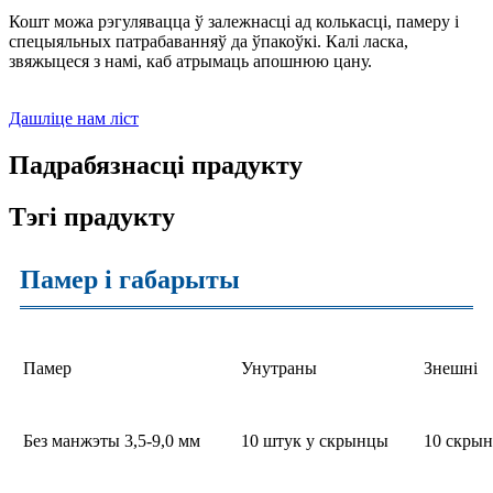
Кошт можа рэгулявацца ў залежнасці ад колькасці, памеру і
спецыяльных патрабаванняў да ўпакоўкі. Калі ласка,
звяжыцеся з намі, каб атрымаць апошнюю цану.
Дашліце нам ліст
Падрабязнасці прадукту
Тэгі прадукту
Памер і габарыты
Памер
Унутраны
Знешні
Без манжэты 3,5-9,0 мм
10 штук у скрынцы
10 скрын