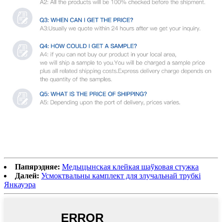
Папярэдняе:
Медыцынская клейкая шаўковая стужка
Далей:
Усмоктвальны камплект для злучальнай трубкі
Янкауэра