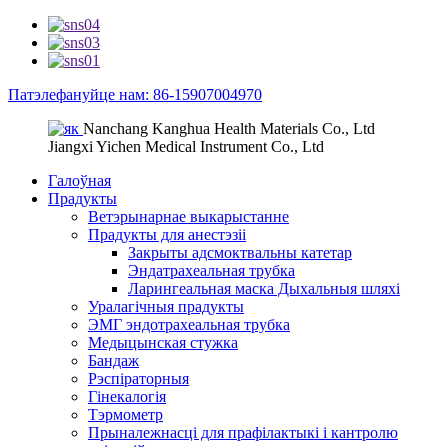
Патэлефануйце нам: 86-15907004970
Nanchang Kanghua Health Materials Co., Ltd
Jiangxi Yichen Medical Instrument Co., Ltd
Галоўная
Прадукты
Ветэрынарнае выкарыстанне
Прадукты для анестэзіі
Закрыты адсмоктвальны катетар
Эндатрахеальная трубка
Ларингеальная маска Дыхальныя шляхі
Уралагічныя прадукты
ЭМГ эндотрахеальная трубка
Медыцынская стужка
Бандаж
Рэспіраторныя
Гінекалогія
Тэрмометр
Прыналежнасці для прафілактыкі і кантролю