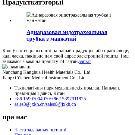
Прадукт
катэгорыі
Аднаразовая эндотрахеальная
трубка з манжэтай
Калі ў вас ёсць пытанні па нашай прадукцыі або прайс-лісце,
калі ласка, пакіньце нам свой адрас электроннай пошты, і мы
звяжамся з вамі на працягу 24 гадзін.
запыт
Nanchang Kanghua Health Materials Co., Ltd
Jiangxi Yichen Medical Instrument Co., Ltd
Тэхналагічны парк медыцынскіх прылад, Наньчан,
правінцыя Цзянсі, Кітай
+86 15907004970/
+86 15397911825
sales3@jxkh.cn/
sales6@jxkh.cn
пра нас
Часта задаваныя пытанні