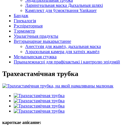
Эндатрахеальная трубка
Ларингеальная маска Дыхальныя шляхі
Камплект для ўсмоктвання Yankauer
Бандаж
Гінекалогія
Рэспіраторныя
Тэрмометр
Уралагічныя прадукты
Ветэрынарнае выкарыстанне
Анестэзія для жывёл, дыхальная маска
Аэразольная камера для хатніх жывёл
Медыцынская стужка
Прыналежнасці для прафілактыкі і кантролю эпідэмій
Трахеастамічная трубка
кароткае апісанне: